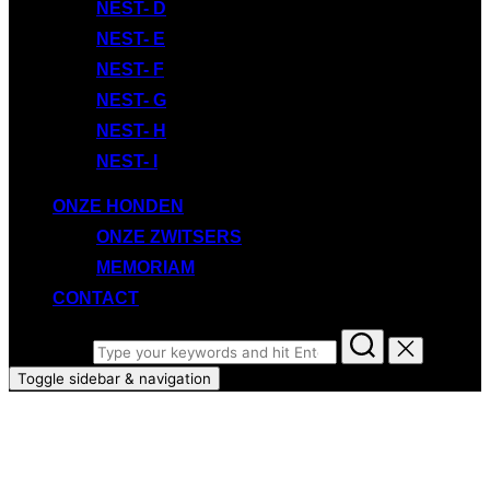
NEST- D
NEST- E
NEST- F
NEST- G
NEST- H
NEST- I
ONZE HONDEN
ONZE ZWITSERS
MEMORIAM
CONTACT
Search for:
Toggle sidebar & navigation
b-nest van de vooroever
gebroortedatum 19-09-2008