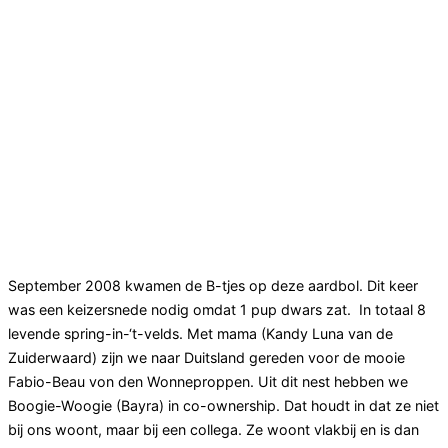
moeder: Kandy Luna van de Zuiderwaard
vader: Fabio-Beau von den
Wonneproppen
over dit nest
September 2008 kwamen de B-tjes op deze aardbol. Dit keer
was een keizersnede nodig omdat 1 pup dwars zat. In totaal 8
levende spring-in-‘t-velds. Met mama
(
Kandy Luna van de
Zuiderwaard) zijn we naar Duitsland gereden voor de mooie
Fabio-Beau von den Wonneproppen. Uit dit nest hebben we
Boogie-Woogie (Bayra) in co-ownership. Dat houdt in dat ze niet
bij ons woont, maar bij een collega. Ze woont vlakbij en is dan