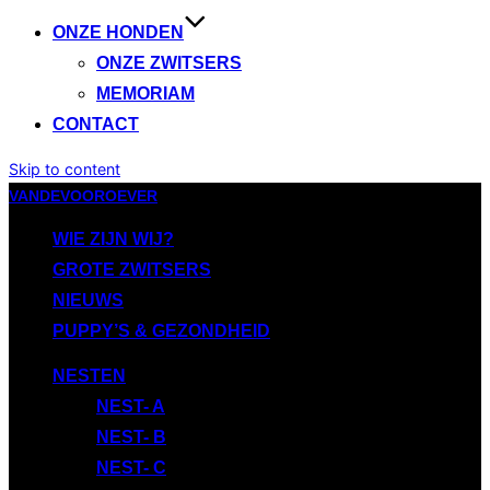
ONZE HONDEN
ONZE ZWITSERS
MEMORIAM
CONTACT
Skip to content
VANDEVOOROEVER
WIE ZIJN WIJ?
GROTE ZWITSERS
NIEUWS
PUPPY’S & GEZONDHEID
NESTEN
NEST- A
NEST- B
NEST- C